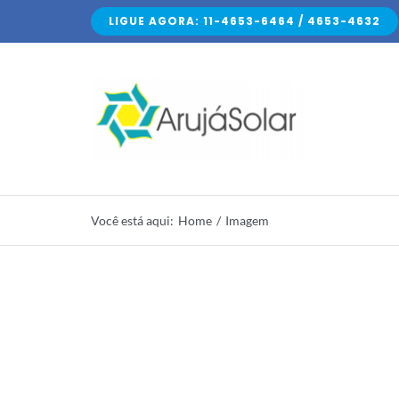
Skip
LIGUE AGORA: 11-4653-6464 / 4653-4632
to
content
Você está aqui
:
Home
/
Imagem