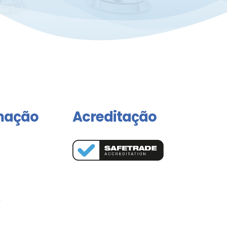
mação
Acreditação
o