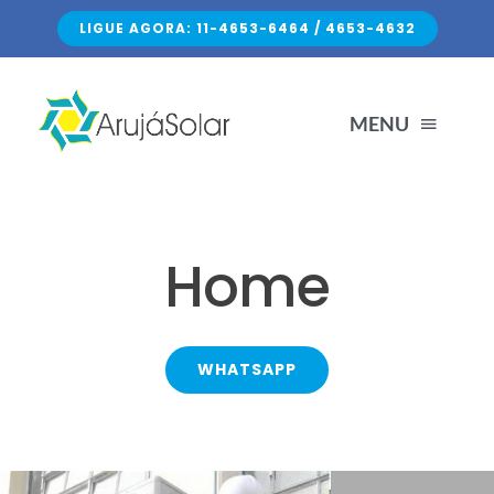
Skip
LIGUE AGORA: 11-4653-6464 / 4653-4632
to
content
MENU
HOME
Home
SERVIÇOS
SOBRE NÓS
WHATSAPP
FALE CONOSCO