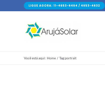
Skip
LIGUE AGORA: 11-4653-6464 / 4653-4632
to
content
Você está aqui
:
Home
/
Tag:
portrait