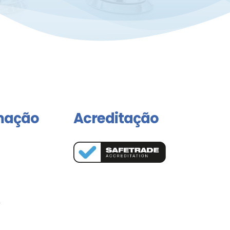
mação
Acreditação
o