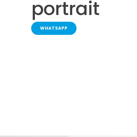
portrait
WHATSAPP