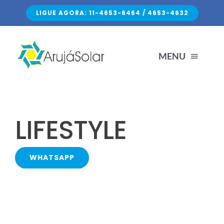
Skip
LIGUE AGORA: 11-4653-6464 / 4653-4632
to
content
MENU
HOME
LIFESTYLE
SERVIÇOS
WHATSAPP
SOBRE NÓS
FALE CONOSCO