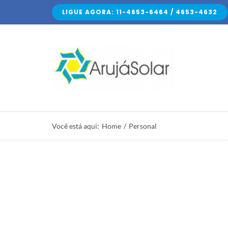
Skip
LIGUE AGORA: 11-4653-6464 / 4653-4632
to
content
Você está aqui
:
Home
/
Personal