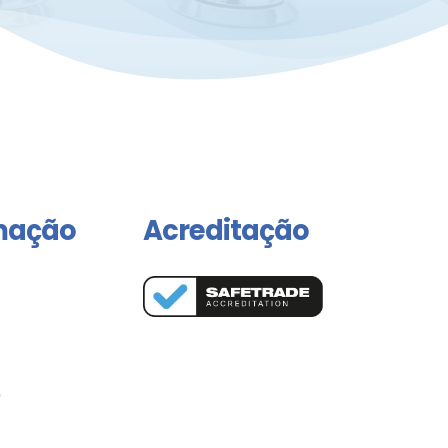
mação
Acreditação
o